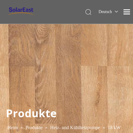
Deutsch
English
Français
Español
Italiano
Nederlands
Produkte
Heim
»
Produkte
»
Heiz- und Kühlheizpumpe
»
18 kW