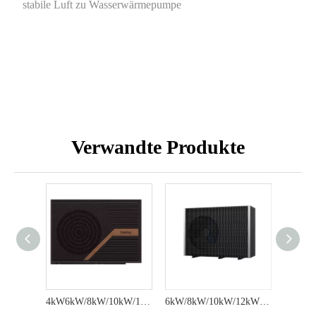
stabile Luft zu Wasserwärmepumpe
Verwandte Produkte
4kW6kW/8kW/10kW/12kW/15kW/18kW A+++ Monoblock-Wärmepumpe für Heizung, Kühlung und Warmwasser – Plus-Serie
6kW/8kW/10kW/12kW16kW A+++ 30dB(A) Monoblock-Wärmepumpe für Heizung, Kühlung und Warmwasser – Ultra-Serie