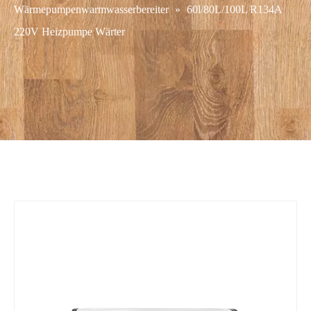
Wärmepumpenwarmwasserbereiter
»
60l/80L/100L R134A
220V Heizpumpe Wärter