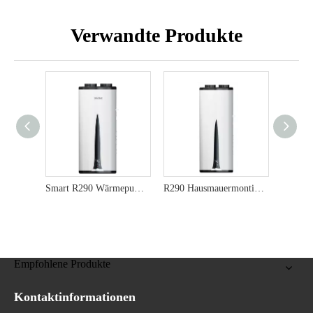
Verwandte Produkte
Smart R290 Wärmepumpe Warmwasserbereiter - Bestes Wohnwassersystem 220 V
R290 Hausmauermontierter Wärmepumpe-vertikales Design, 75 ° C-Ausgang, A+ Energieeffizienz
Empfohlene Produkte
Kontaktinformationen