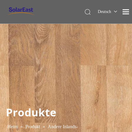
Deutsch
English
Français
Español
Italiano
Nederlands
Produkte
Heim
»
Produkt
»
Andere Inlands-