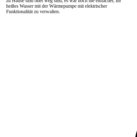
zu Hause sind oder weg sind, es war noch nie einfacher, Ihr
heißes Wasser mit der Wärmepumpe mit elektrischer
Funktionalität zu verwalten.