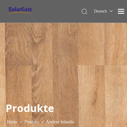
Deutsch
English
Français
Español
Italiano
Nederlands
Produkte
Heim
»
Produkt
»
Andere Inlands-