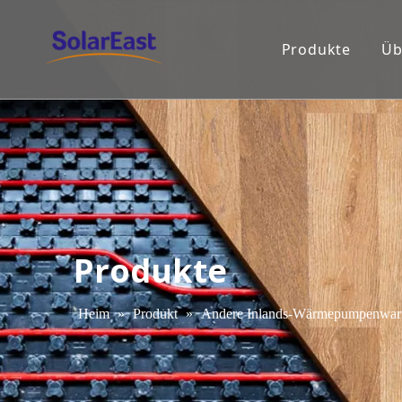
Produkte
Üb
Produkte
Heim
»
Produkt
»
Andere Inlands-Wärmepumpenwarm