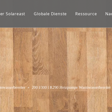
er Solareast
Globale Dienste
Ressource
Na
wasserbereiter
»
200 l/300 l R290 Heizpumpe Warmwasserbereiter - a