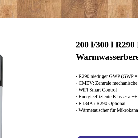
200 l/300 l R29
Warmwasserbereite
· R290 niedriger GWP (GWP =
· CMEV: Zentrale mechanische 
· WiFi Smart Control
· Energieeffiziente Klasse: a ++
· R134A / R290 Optional
· Wärmetauscher für Mikrokana