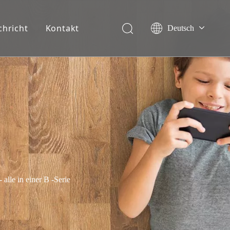
chricht
Kontakt
Deutsch
English
Français
Español
Italiano
Nederlands
lle in einer B -Serie