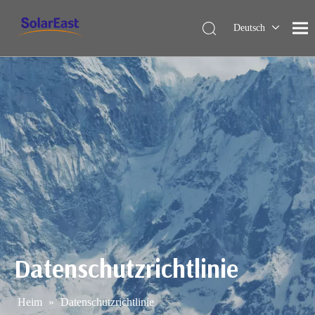
Deutsch
English
Français
Español
Italiano
Nederlands
Datenschutzrichtlinie
Heim
»
Datenschutzrichtlinie