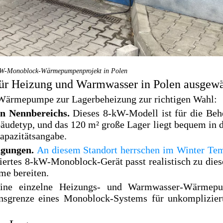
kW-Monoblock-Wärmepumpenprojekt in Polen
 Heizung und Warmwasser in Polen ausgewä
Wärmepumpe zur Lagerbeheizung zur richtigen Wahl:
en Nennbereichs.
Dieses 8-kW-Modell ist für die Beh
bäudetyp, und das 120 m² große Lager liegt bequem in 
apazitätsangabe.
ingungen.
An diesem Standort herrschen im Winter Te
niertes 8-kW-Monoblock-Gerät passt realistisch zu di
me bereiten.
ine einzelne Heizungs- und Warmwasser-Wärmepu
onsgrenze eines Monoblock-Systems für unkomplizier