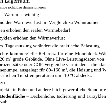
en Lagerraum
umpe richtig zu dimensionieren:
Warum es wichtig ist
und den Wärmeverlust im Vergleich zu Wohnräumen
len erhöhen den realen Wärmebedarf
zyklen erhöhen den Wärmeverlust
s. Tagesnutzung verändert die praktische Belastung
leichte kommerzielle Referenz für eine Monoblock-W
 120 m² große Gebäude. Ohne Live-Leistungsdaten von 
prozentsätze oder COP-Vergleiche vermieden – die klar
mepumpe, ausgelegt für 80–160 m², die Heizung und 
terlichen Tiefsttemperaturen um -10 °C abdeckt.
en
ekte in Polen und andere leichtgewerbliche Standorte
 Bodenfläche
– Deckenhöhe, Isolierung und Türzyklen
rzahl.