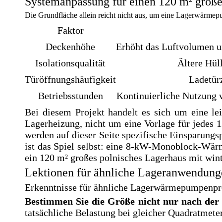
Systemanpassung für einen 120 m² groß
Die Grundfläche allein reicht nicht aus, um eine Lagerwärmep
Faktor
Deckenhöhe
Erhöht das Luftvolumen 
Isolationsqualität
Ältere Hül
Türöffnungshäufigkeit
Ladetür
Betriebsstunden
Kontinuierliche Nutzung v
Bei diesem Projekt handelt es sich um eine 
Lagerheizung, nicht um eine Vorlage für jedes
werden auf dieser Seite spezifische Einsparungs
ist das Spiel selbst: eine 8-kW-Monoblock-Wär
ein 120 m² großes polnisches Lagerhaus mit win
Lektionen für ähnliche Lageranwendung
Erkenntnisse für ähnliche Lagerwärmepumpenproj
Bestimmen Sie die Größe nicht nur nach der
tatsächliche Belastung bei gleicher Quadratmete