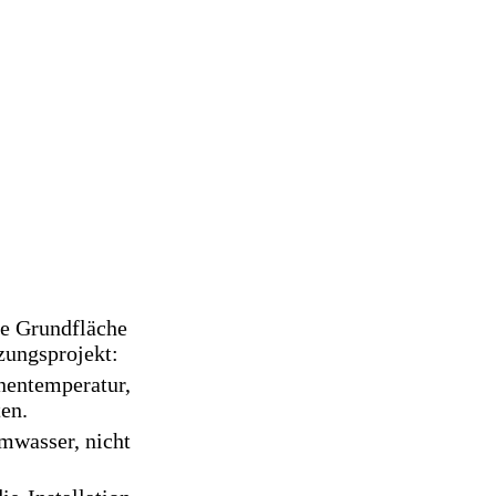
ie Grundfläche
zungsprojekt:
nentemperatur,
en.
mwasser, nicht