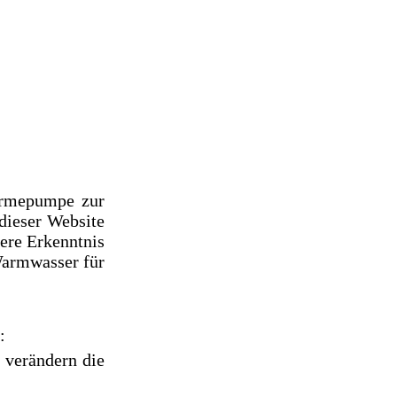
ärmepumpe zur
dieser Website
ere Erkenntnis
Warmwasser für
:
 verändern die