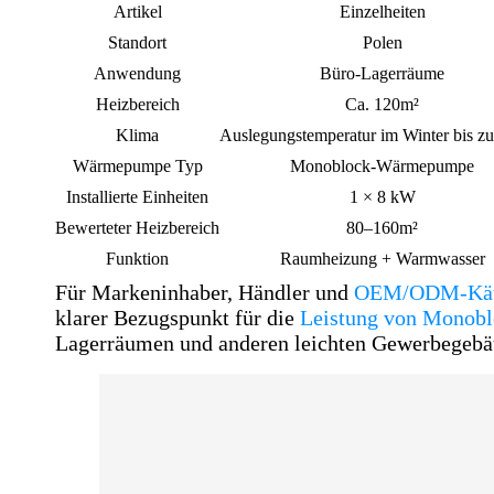
Artikel
Einzelheiten
Standort
Polen
Anwendung
Büro-Lagerräume
Heizbereich
Ca. 120m²
Klima
Auslegungstemperatur im Winter bis zu
Wärmepumpe Typ
Monoblock-Wärmepumpe
Installierte Einheiten
1 × 8 kW
Bewerteter Heizbereich
80–160m²
Funktion
Raumheizung + Warmwasser
Für Markeninhaber, Händler und
OEM/ODM-Kä
klarer Bezugspunkt für die
Leistung von Mono
Lagerräumen und anderen leichten Gewerbegebä