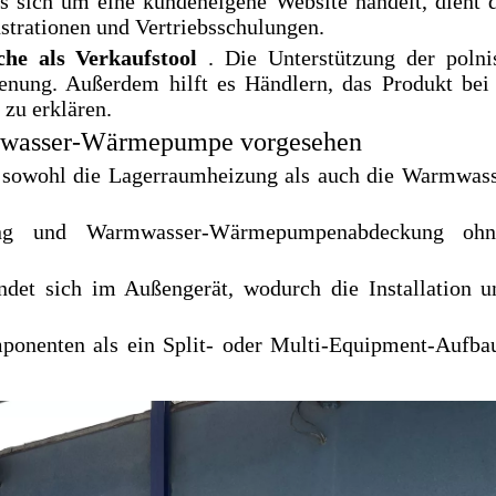
s sich um eine kundeneigene Website handelt, dient di
strationen und Vertriebsschulungen.
che als Verkaufstool
. Die Unterstützung der poln
dienung. Außerdem hilft es Händlern, das Produkt bei
zu erklären.
armwasser-Wärmepumpe vorgesehen
owohl die Lagerraumheizung als auch die Warmwasse
ng und Warmwasser-Wärmepumpenabdeckung ohne
ndet sich im Außengerät, wodurch die Installation u
onenten als ein Split- oder Multi-Equipment-Aufbau