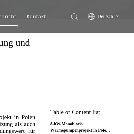
chricht
Kontakt
Deutsch
English
Français
ung und
Español
Italiano
Nederlands
Table of Content list
jekt in Polen
izung als auch
8-kW-Monoblock-
dungswert für
Wärmepumpenprojekt in Polen: