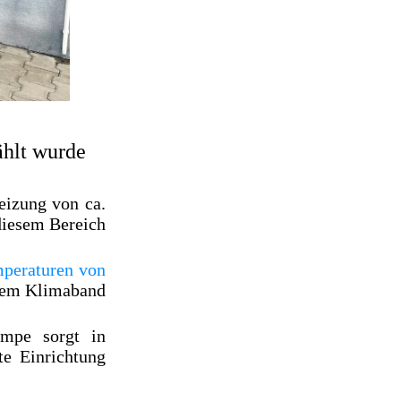
hlt wurde
eizung von ca.
diesem Bereich
mperaturen von
esem Klimaband
mpe sorgt in
te Einrichtung