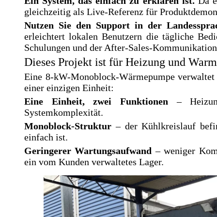
Ein System, das einfach zu erklären ist.
Da e
gleichzeitig als Live-Referenz für Produktdemon
Nutzen Sie den Support in der Landesspra
erleichtert lokalen Benutzern die tägliche Be
Schulungen und der After-Sales-Kommunikation 
Dieses Projekt ist für Heizung und W
Eine 8-kW-Monoblock-Wärmepumpe verwaltet s
einer einzigen Einheit:
Eine Einheit, zwei Funktionen
– Heizu
Systemkomplexität.
Monoblock-Struktur
– der Kühlkreislauf befi
einfach ist.
Geringerer Wartungsaufwand
– weniger Komp
ein vom Kunden verwaltetes Lager.