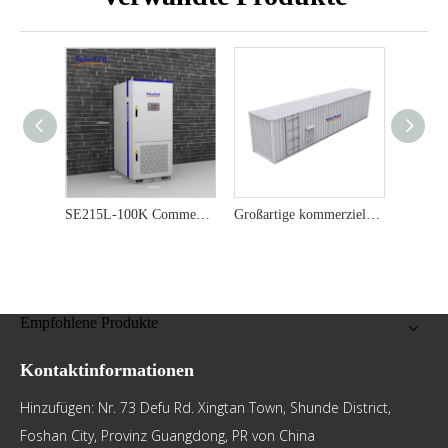
SE215L-100K Commercial & Industrial Battery Energy Speichersystem | Skalierbare und effiziente Bess -Lösung
Großartige kommerzielle und industrielle ESS | Hochleistungs-Energiespeichersystem für nachhaltige Netzlösungen
Empfohlene Produkte
Kontaktinformationen
Hinzufügen: Nr. 73 Defu Rd. Xingtan Town, Shunde District,
Foshan City, Provinz Guangdong, PR von China