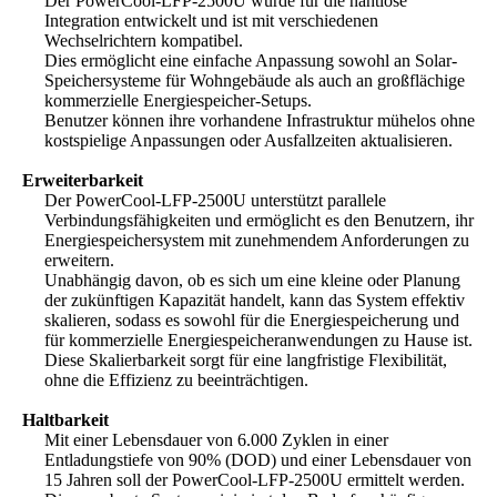
Der PowerCool-LFP-2500U wurde für die nahtlose
Integration entwickelt und ist mit verschiedenen
Wechselrichtern kompatibel.
Dies ermöglicht eine einfache Anpassung sowohl an Solar-
Speichersysteme für Wohngebäude als auch an großflächige
kommerzielle Energiespeicher-Setups.
Benutzer können ihre vorhandene Infrastruktur mühelos ohne
kostspielige Anpassungen oder Ausfallzeiten aktualisieren.
Erweiterbarkeit
Der PowerCool-LFP-2500U unterstützt parallele
Verbindungsfähigkeiten und ermöglicht es den Benutzern, ihr
Energiespeichersystem mit zunehmendem Anforderungen zu
erweitern.
Unabhängig davon, ob es sich um eine kleine oder Planung
der zukünftigen Kapazität handelt, kann das System effektiv
skalieren, sodass es sowohl für die Energiespeicherung und
für kommerzielle Energiespeicheranwendungen zu Hause ist.
Diese Skalierbarkeit sorgt für eine langfristige Flexibilität,
ohne die Effizienz zu beeinträchtigen.
Haltbarkeit
Mit einer Lebensdauer von 6.000 Zyklen in einer
Entladungstiefe von 90% (DOD) und einer Lebensdauer von
15 Jahren soll der PowerCool-LFP-2500U ermittelt werden.