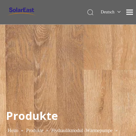
Deutsch
English
Français
Español
Italiano
Nederlands
Produkte
Heim
»
Produkte
»
Hydraulikmodul -Wärmepumpe
»