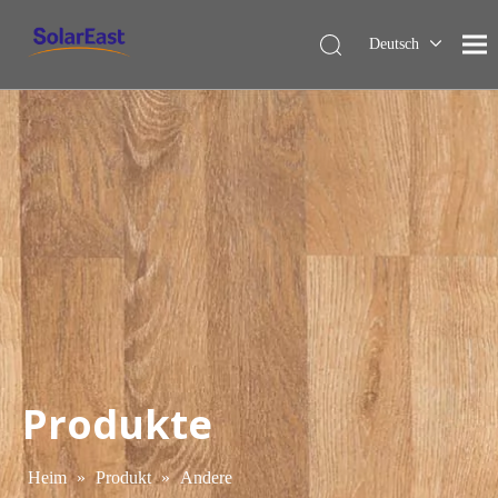
Deutsch
English
Français
Español
Italiano
Nederlands
Produkte
Heim
»
Produkt
»
Andere