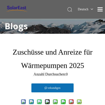
Deutsch
English
Blogs
Français
Español
Italiano
Nederlands
Zuschüsse und Anreize für
Wärmepumpen 2025
Anzahl Durchsuchen:
0
erkundigen