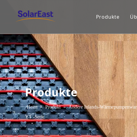
Produkte
Üb
Produkte
Heim
»
Produkt
»
Andere Inlands-Wärmepumpenwarm
YT -Serie