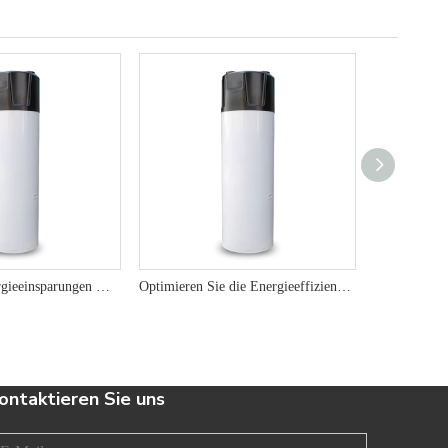
Erleben Sie Energieeinsparungen mit dem 250L R290 Wärmepumpenwarmwasserbereiter mit umweltfreundlichen Heißwasserlösungen für Nachhaltigkeit
Optimieren Sie die Energieeffizienz mit 200 l 250 l 300L R290 Wärmepumpenwarmwasserbereiter für umweltfreundliche Heißwasserlösungen
ontaktieren Sie uns