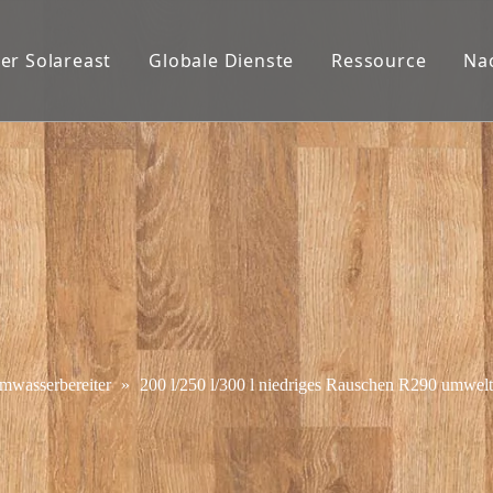
er Solareast
Globale Dienste
Ressource
Na
wasserbereiter
»
200 l/250 l/300 l niedriges Rauschen R290 umwelt