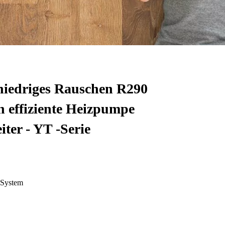
l niedriges Rauschen R290
h effiziente Heizpumpe
ter - YT -Serie
-System