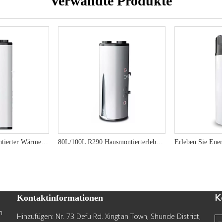
Verwandte Produkte
R290 Hausmauermontierter Wärmepumpe-vertikales Design, 75 ° C-Ausgang, A+ Energieeffizienz
80L/100L R290 Hausmontierterlebnis umweltfreundlich und räumlich sparsamer Wärmepumpe Warmwasserbereiter
K
Kontaktinformationen
n
Hinzufügen: Nr. 73 Defu Rd. Xingtan Town, Shunde District,