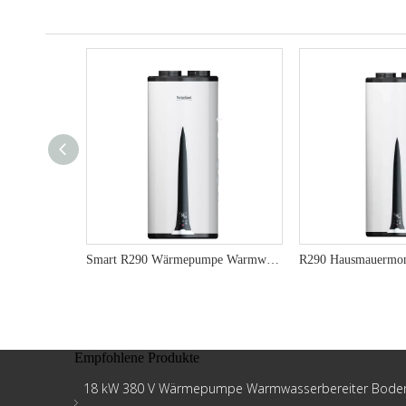
Smart R290 Wärmepumpe Warmwasserbereiter - Bestes Wohnwassersystem 220 V
Empfohlene Produkte
18 kW 380 V Wärmepumpe Warmwasserbereiter Bode