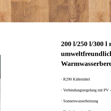
200 l/250 l/300 
umweltfreundlic
Warmwasserberei
· R290 Kältemittel
· Verbindungsregelung mit PV 
· Sonnenwasserheizung