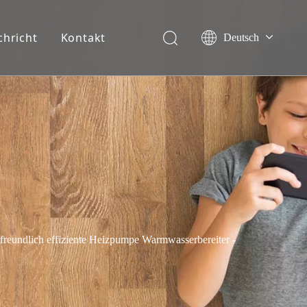
chricht
Kontakt
Deutsch
English
Français
Español
Italiano
Nederlands
freundlich effiziente Heizpumpe Warmwasserbereiter -