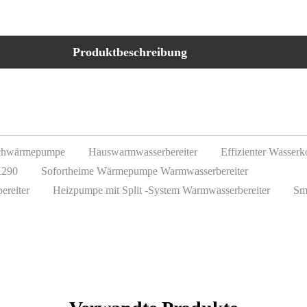
Produktbeschreibung
schwärmepumpe
Hauswarmwasserbereiter
Effizienter Wasserk
R290
Sofortheime Wärmepumpe Warmwasserbereiter
ereiter
Heizpumpe mit Split -System Warmwasserbereiter
Sm