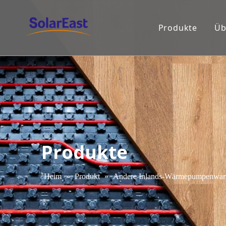
Produkte
Üb
Produkte
Heim
»
Produkt
»
Andere Inlands-Wärmepumpenwarm