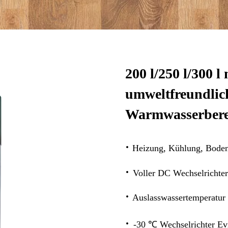
200 l/250 l/300 
umweltfreundlic
Warmwasserberei
·
Heizung, Kühlung, Bode
·
Voller DC Wechselrichte
·
Auslasswassertemperatur
·
-30 ℃ Wechselrichter Ev