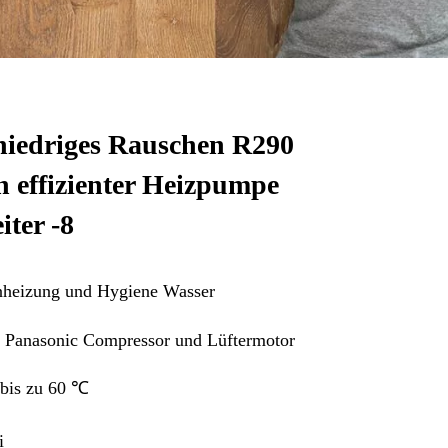
l niedriges Rauschen R290
h effizienter Heizpumpe
ter -8
nheizung und Hygiene Wasser
r Panasonic Compressor und Lüftermotor
 bis zu 60 ℃
i