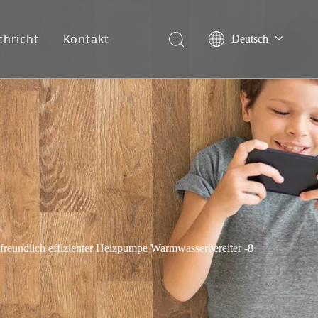
chricht
Kontakt
Deutsch
English
Français
Español
Italiano
Nederlands
freundlich effizienter Heizpumpe Warmwasserbereiter -8