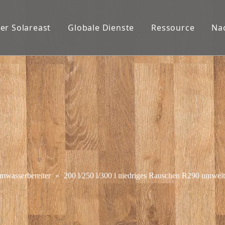
er Solareast
Globale Dienste
Ressource
Na
wasserbereiter
»
200 l/250 l/300 l niedriges Rauschen R290 umwelt