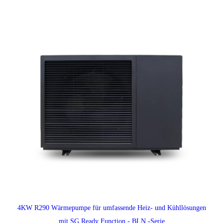
4KW R290 Wärmepumpe für umfassende Heiz- und Kühllösungen
mit SG Ready Function - BLN -Serie