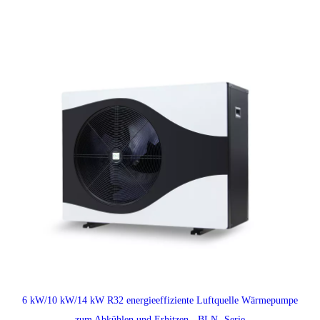
6 kW/10 kW/14 kW R32 energieeffiziente Luftquelle Wärmepumpe
zum Abkühlen und Erhitzen - BLN -Serie