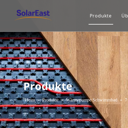
Produkte
Üb
Produkte
Heim
»
Produkte
»
Wärmepumpe Schwimmbad
»
7