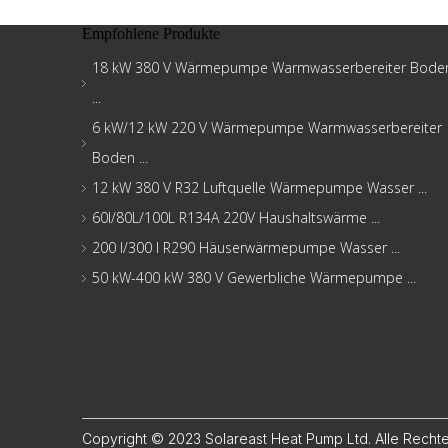
Empfohlene Produkte
18 kW 380 V Wärmepumpe Warmwasserbereiter Bode
...
6 kW/12 kW 220 V Wärmepumpe Warmwasserbereiter
Boden ...
12 kW 380 V R32 Luftquelle Wärmepumpe Wasser ...
60l/80L/100L R134A 220V Haushaltswärme ...
200 l/300 l R290 Häuserwärmepumpe Wasser ...
50 kW-400 kW 380 V Gewerbliche Wärmepumpe ...
Copyright © 2023 Solareast Heat Pump Ltd. Alle Recht