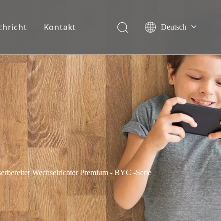
chricht
Kontakt
Deutsch
English
Français
Español
Italiano
Nederlands
reiter Wechselrichter Premium - BYC -Serie