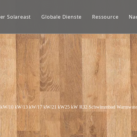
er Solareast
Globale Dienste
Ressource
Na
 kW/10 kW/13 kW/17 kW/21 kW25 kW R32 Schwimmbad Warmwasserbe