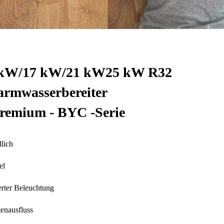
 kW/17 kW/21 kW25 kW R32
mwasserbereiter
Premium - BYC -Serie
lich
el
ierter Beleuchtung
tenausfluss