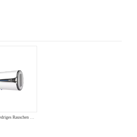
60l/80L/100L niedriges Rauschen R134A umweltfreundlich effiziente, wandelange Wärmepumpe Warmwasserbereiter - YT -Serie