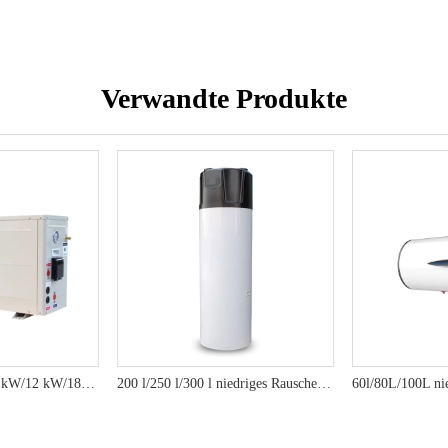
Verwandte Produkte
4kW/6 kW/8 kW/10 kW/12 kW/18 kW niedriges Rauschen R410A umweltfreundlich effiziente Heizpumpe Wärter -RS -Serie
200 l/250 l/300 l niedriges Rauschen R290 umweltfreundlich effiziente Heizpumpe Warmwasserbereiter - YT -Serie