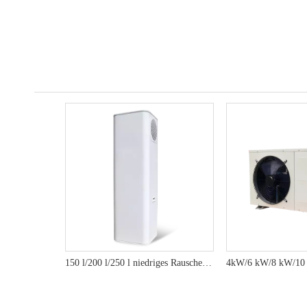
150 l/200 l/250 l niedriges Rauschen R290 R143A umweltfreundlich Effiziente Heizpumpe Warmwasserbereiter - YT -Serie - YT -Serie