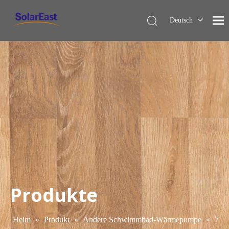
Deutsch
English
Français
Español
Italiano
Nederlands
Produkte
Heim
»
Produkt
»
Andere Schwimmbad-Wärmepumpe
»
7