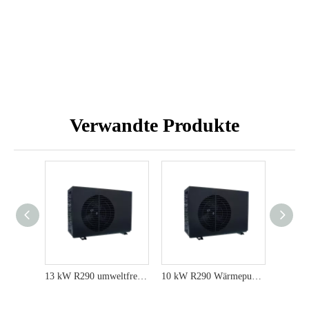
Verwandte Produkte
13 kW R290 umweltfreundliche Wärmepumpe für maximale Effizienz
10 kW R290 Wärmepumpe Schwimmbadheizung verbessert die Leistung mit SG-fähig