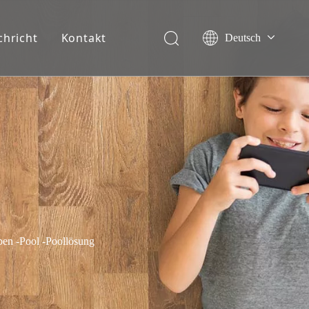
chricht
Kontakt
Deutsch
English
Français
Español
Italiano
Nederlands
en -Pool -Poollösung