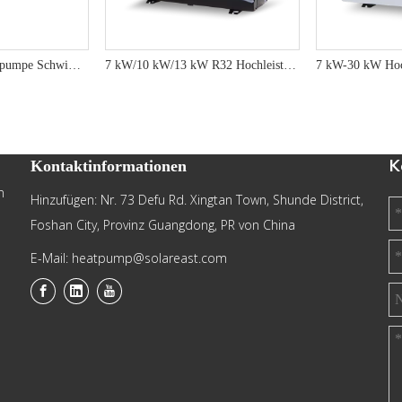
10 kW R290 Wärmepumpe Schwimmbadheizung verbessert die Leistung mit SG-fähig
7 kW/10 kW/13 kW R32 Hochleistungs-Pool-Wärmepumpe mit fortschrittlicher Energieeffizienz und Umweltvorteile
K
Kontaktinformationen
n
Hinzufügen: Nr. 73 Defu Rd. Xingtan Town, Shunde District,
Foshan City, Provinz Guangdong, PR von China
E-Mail: heatpump@solareast.com