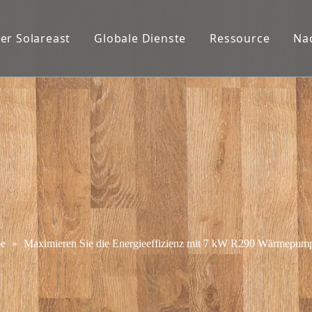
er Solareast
Globale Dienste
Ressource
Na
e
»
Maximieren Sie die Energieeffizienz mit 7 kW R290 Wärmepump