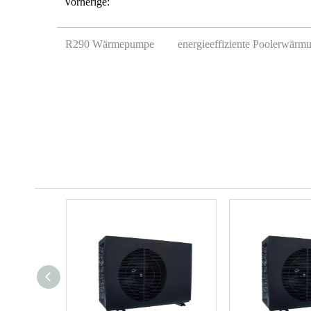
Vorherige:
R290 Wärmepumpe
energieeffiziente Poolerwärm