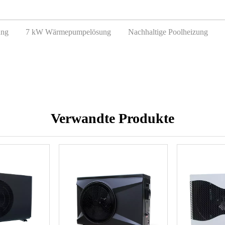
ung
7 kW Wärmepumpelösung
Nachhaltige Poolheizung
Verwandte Produkte