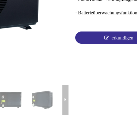
· Batterieüberwachungsfunktio
erkundigen