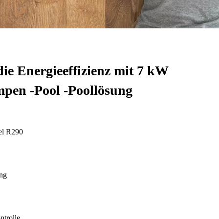
ie Energieeffizienz mit 7 kW
en -Pool -Poollösung
el R290
ng
ntrolle