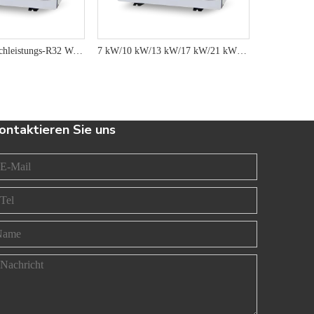
7 kW-30 kW Hochleistungs-R32 Wechselrichterpool-Wärmepumpe Warmwasserbereiter für kostengünstige Erwärmung
7 kW/10 kW/13 kW/17 kW/21 kW/30 kW fortschrittlicher R32 Wechselrichterpool -Wärmepumpenwarmwasserbereiter für überlegene Energieeffizienz
ontaktieren Sie uns