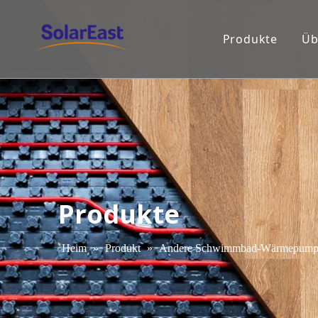
Produkte
Üb
Produkte
Heim
»
Produkt
»
Andere Schwimmbad-Wärmepump