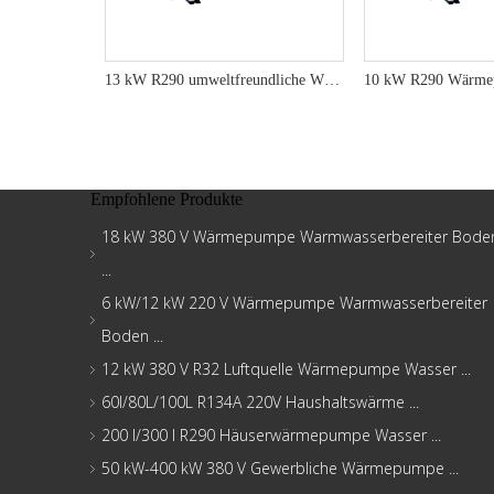
13 kW R290 umweltfreundliche Wärmepumpe für maximale Effizienz
Empfohlene Produkte
18 kW 380 V Wärmepumpe Warmwasserbereiter Bode
...
6 kW/12 kW 220 V Wärmepumpe Warmwasserbereiter
Boden ...
12 kW 380 V R32 Luftquelle Wärmepumpe Wasser ...
60l/80L/100L R134A 220V Haushaltswärme ...
200 l/300 l R290 Häuserwärmepumpe Wasser ...
50 kW-400 kW 380 V Gewerbliche Wärmepumpe ...